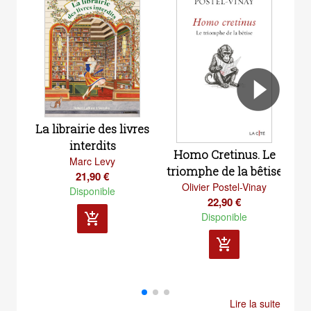
La librairie des livres
interdits
Homo Cretinus. Le
Marc Levy
triomphe de la bêtise
21,90 €
Olivier Postel-Vinay
Disponible
22,90 €
Disponible
add_shopping_cart
add_shopping_cart
Lire la suite