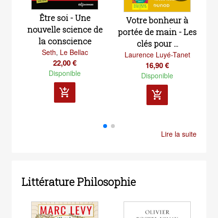
Être soi - Une
Votre bonheur à
j
nouvelle science de
portée de main - Les
la conscience
clés pour ...
Seth
,
Le Bellac
Laurence Luyé-Tanet
22,00 €
16,90 €
Disponible
Disponible
add_shopping_cart
add_shopping_cart
Lire la suite
Littérature Philosophie