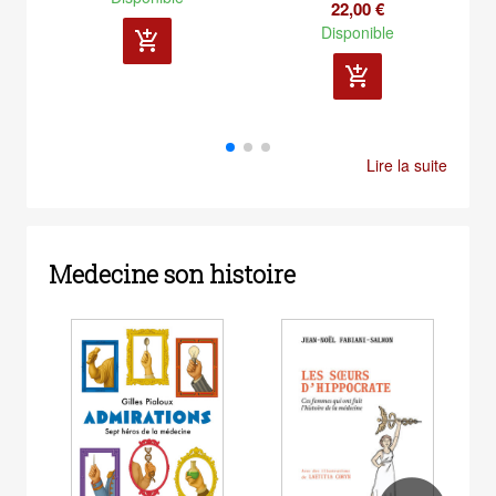
22,00 €
Disponible
add_shopping_cart
add_shopping_cart
Lire la suite
Medecine son histoire