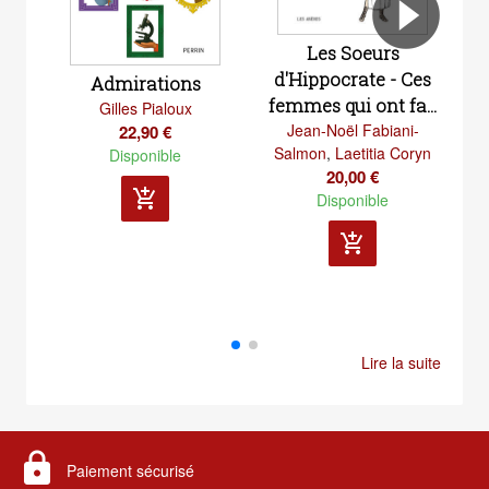
Les Soeurs
d'Hippocrate - Ces
Admirations
femmes qui ont fa...
Gilles Pialoux
hi
Jean-Noël Fabiani-
22,90 €
Salmon
,
Laetitia Coryn
Disponible
20,00 €
Sa
add_shopping_cart
Disponible
add_shopping_cart
Lire la suite
lock
Paiement sécurisé