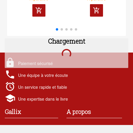
add_shopping_cart
add_shopping_cart
Chargement
lock
Paiement sécurisé
local_phone
Une équipe à votre écoute
alarm
Un service rapide et fiable
school
Une expertise dans le livre
Gallix
A propos
19 rue des chataigniers
Contact