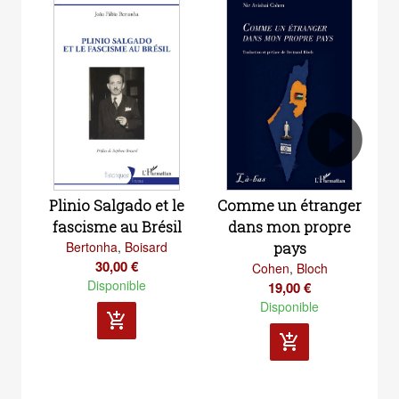
Plinio Salgado et le
Comme un étranger
fascisme au Brésil
dans mon propre
h
Bertonha
,
Boisard
pays
30,00 €
Cohen
,
Bloch
Disponible
19,00 €
Disponible
add_shopping_cart
add_shopping_cart