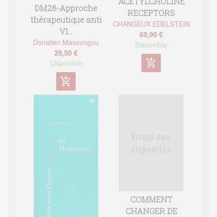
ACETYLCHOLINE
DM28-Approche
RECEPTORS
thérapeutique anti
CHANGEUX EDELSTEIN
VI...
69,90 €
Donatien Mavoungou
Disponible
29,50 €
add_shopping_cart
Disponible
add_shopping_cart
COMMENT
CHANGER DE