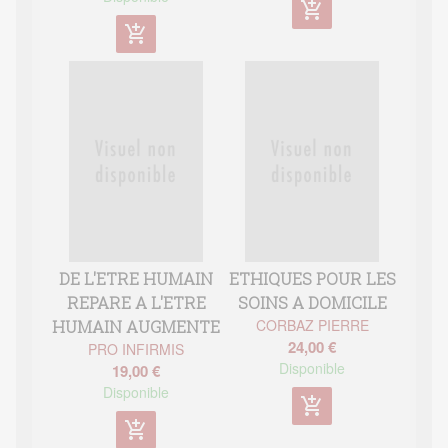
add_shopping_cart
add_shopping_cart
DE L'ETRE HUMAIN
ETHIQUES POUR LES
REPARE A L'ETRE
SOINS A DOMICILE
CORBAZ PIERRE
HUMAIN AUGMENTE
24,00 €
PRO INFIRMIS
Disponible
19,00 €
Disponible
add_shopping_cart
add_shopping_cart