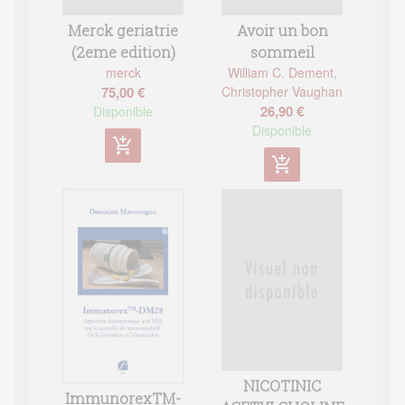
Merck geriatrie
Avoir un bon
(2eme edition)
sommeil
merck
William C. Dement
,
75,00 €
Christopher Vaughan
26,90 €
Disponible
Disponible
add_shopping_cart
add_shopping_cart
NICOTINIC
ImmunorexTM-