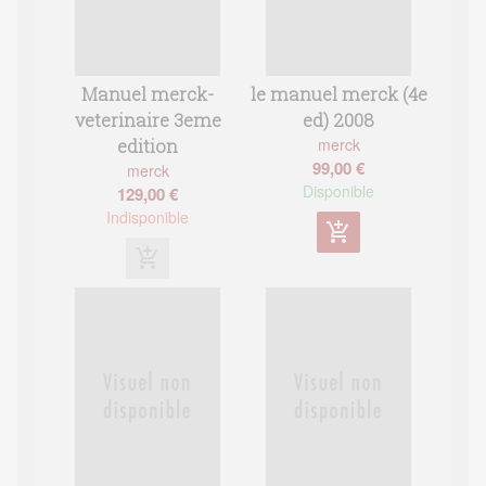
Manuel merck-
le manuel merck (4e
veterinaire 3eme
ed) 2008
merck
edition
99,00 €
merck
Disponible
129,00 €
Indisponible
add_shopping_cart
add_shopping_cart