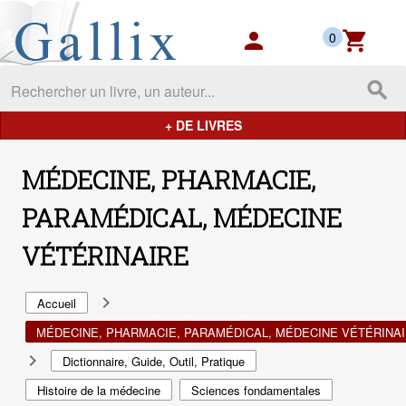
Gallix - les mondes du livres
person
shopping_cart
0
search
+ DE LIVRES
MÉDECINE, PHARMACIE,
PARAMÉDICAL, MÉDECINE
VÉTÉRINAIRE
navigate_next
Accueil
MÉDECINE, PHARMACIE, PARAMÉDICAL, MÉDECINE VÉTÉRINA
navigate_next
Dictionnaire, Guide, Outil, Pratique
Histoire de la médecine
Sciences fondamentales