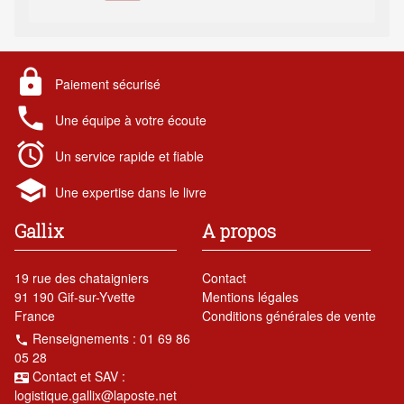
lock
Paiement sécurisé
local_phone
Une équipe à votre écoute
alarm
Un service rapide et fiable
school
Une expertise dans le livre
Gallix
A propos
19 rue des chataigniers
Contact
91 190 Gif-sur-Yvette
Mentions légales
France
Conditions générales de vente
Renseignements : 01 69 86
local_phone
05 28
Contact et SAV :
contact_mail
logistique.gallix@laposte.net