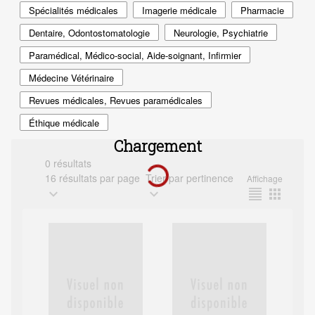
Spécialités médicales
Imagerie médicale
Pharmacie
Dentaire, Odontostomatologie
Neurologie, Psychiatrie
Paramédical, Médico-social, Aide-soignant, Infirmier
Médecine Vétérinaire
Revues médicales, Revues paramédicales
Éthique médicale
Chargement
0 résultats
16 résultats par page
Trier par pertinence
Affichage
expand_more
expand_more
format_align_justify
apps