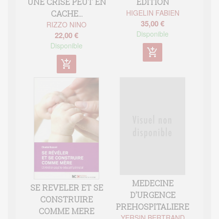
UNE CRISE PEUT EN
EDITION
HIGELIN FABIEN
CACHE...
35,00 €
RIZZO NINO
Disponible
22,00 €
Disponible
add_shopping_cart
add_shopping_cart
MEDECINE
SE REVELER ET SE
D'URGENCE
CONSTRUIRE
PREHOSPITALIERE
COMME MERE
YERSIN BERTRAND