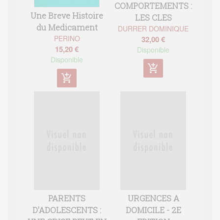
COMPORTEMENTS :
Une Breve Histoire
LES CLES
du Medicament
DURRER DOMINIQUE
PERINO
32,00 €
15,20 €
Disponible
Disponible
add_shopping_cart
add_shopping_cart
PARENTS
URGENCES A
D'ADOLESCENTS :
DOMICILE - 2E