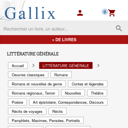
Gallix - les mondes du livres
person
shopping_cart
0
search
+ DE LIVRES
LITTÉRATURE GÉNÉRALE
navigate_next
navigate_next
Accueil
LITTÉRATURE GÉNÉRALE
Oeuvres classiques
Romans
Romans et nouvelles de genre
Contes et légendes
Romans régionaux, Terroir
Nouvelles
Théâtre
Poésie
Art épistolaire, Correspondances, Discours
Récits de voyages
Récits
Pamphlets, Maximes, Pensées, Portraits