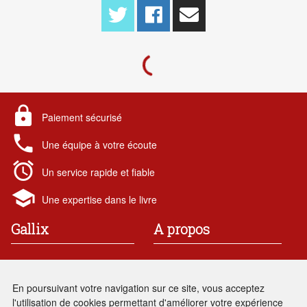
lock
Paiement sécurisé
local_phone
Une équipe à votre écoute
alarm
Un service rapide et fiable
school
Une expertise dans le livre
Gallix
A propos
19 rue des chataigniers
Contact
91 190 Gif-sur-Yvette
Mentions légales
En poursuivant votre navigation sur ce site, vous acceptez
France
Conditions générales de vente
l'utilisation de cookies permettant d'améliorer votre expérience