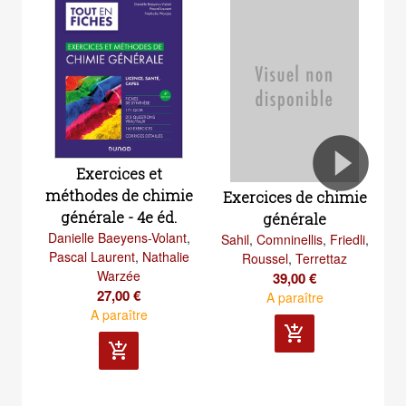
Exercices et
méthodes de chimie
Exercices de chimie
générale - 4e éd.
générale
Danielle Baeyens-Volant
,
Sahil
,
Comninellis
,
Friedli
,
La
Pascal Laurent
,
Nathalie
Roussel
,
Terrettaz
Warzée
39,00 €
27,00 €
A paraître
A paraître
add_shopping_cart
add_shopping_cart