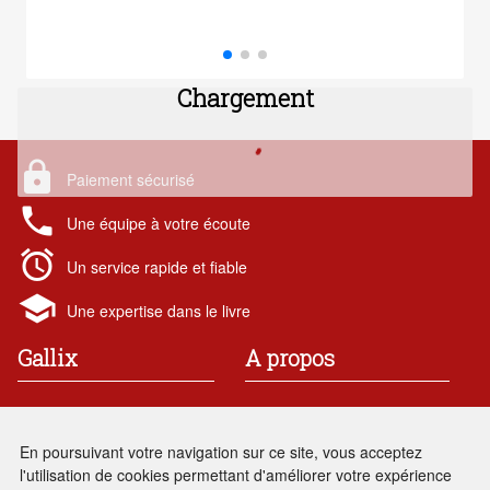
Chargement
lock
Paiement sécurisé
local_phone
Une équipe à votre écoute
alarm
Un service rapide et fiable
school
Une expertise dans le livre
Gallix
A propos
19 rue des chataigniers
Contact
91 190 Gif-sur-Yvette
Mentions légales
En poursuivant votre navigation sur ce site, vous acceptez
France
Conditions générales de vente
l'utilisation de cookies permettant d'améliorer votre expérience
Renseignements : 01 69 86