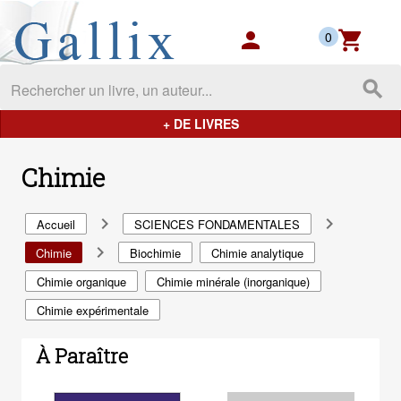
Gallix - les mondes du livres
person
shopping_cart
0
search
+ DE LIVRES
Chimie
navigate_next
navigate_next
Accueil
SCIENCES FONDAMENTALES
navigate_next
Chimie
Biochimie
Chimie analytique
Chimie organique
Chimie minérale (inorganique)
Chimie expérimentale
À Paraître