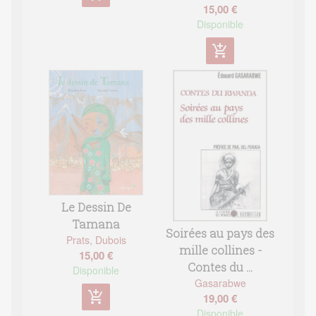
15,00 €
Disponible
add_shopping_cart
Le Dessin De
Tamana
Soirées au pays des
Prats
,
Dubois
mille collines -
15,00 €
Contes du ...
Disponible
Gasarabwe
add_shopping_cart
19,00 €
Disponible