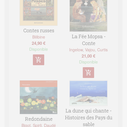
Contes russes
La Fée Mopsa -
Bilibine
24,90 €
Conte
Disponible
Ingelow
,
Vajou
,
Curtis
21,00 €
add_shopping_cart
Disponible
add_shopping_cart
La dune qui chante -
Histoires des Pays du
Redondaine
sable
Bigot
,
Spirli
,
Daudé