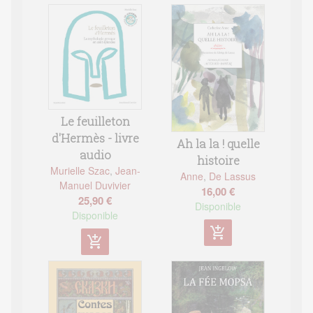
Le feuilleton
d'Hermès - livre
Ah la la ! quelle
audio
histoire
Murielle Szac
,
Jean-
Anne
,
De Lassus
Manuel Duvivier
16,00 €
25,90 €
Disponible
Disponible
add_shopping_cart
add_shopping_cart