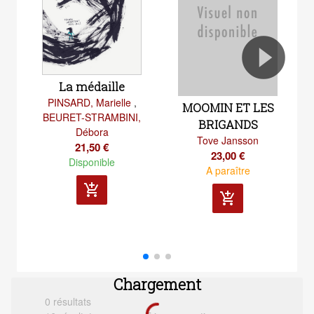
La médaille
PINSARD, Marielle
,
MOOMIN ET LES
L
BEURET-STRAMBINI,
BRIGANDS
Débora
Tove Jansson
21,50 €
23,00 €
Disponible
A paraître
add_shopping_cart
add_shopping_cart
Chargement
0 résultats