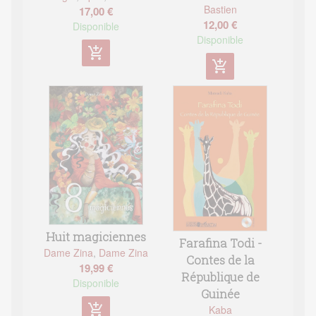
Bastien
17,00 €
12,00 €
Disponible
Disponible
add_shopping_cart
add_shopping_cart
Huit magiciennes
Farafina Todi -
Dame Zina
,
Dame Zina
Contes de la
19,99 €
République de
Disponible
Guinée
add_shopping_cart
Kaba