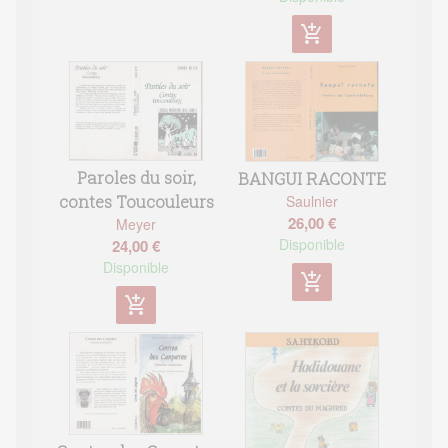
add_shopping_cart
Paroles du soir,
BANGUI RACONTE
Saulnier
contes Toucouleurs
26,00 €
Meyer
Disponible
24,00 €
Disponible
add_shopping_cart
add_shopping_cart