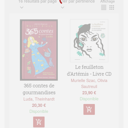
16 résultats par page
Trier par pertinence
Affichage
expand_more
expand_more
format_align_justify
apps
Le feuilleton
d'Artémis - Livre CD
Murielle Szac
,
Olivia
365 contes de
Sautreuil
gourmandises
23,90 €
Disponible
Luda
,
Theinhardt
20,30 €
add_shopping_cart
Disponible
add_shopping_cart