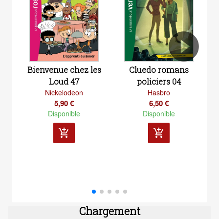
Cluedo romans
Bienvenue chez les
policiers 04
Loud 47
Hasbro
Nickelodeon
6,50 €
5,90 €
Disponible
Disponible
add_shopping_cart
add_shopping_cart
Chargement