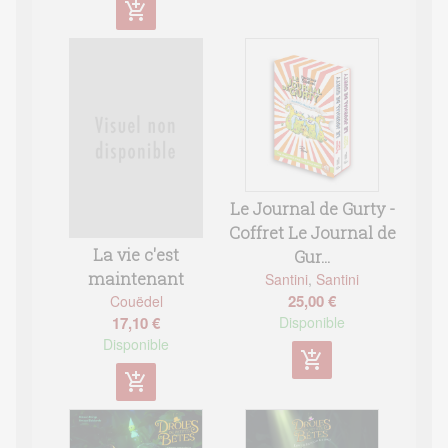
add_shopping_cart
Le Journal de Gurty -
Coffret Le Journal de
La vie c'est
Gur...
maintenant
Santini
,
Santini
25,00 €
Couëdel
17,10 €
Disponible
Disponible
add_shopping_cart
add_shopping_cart