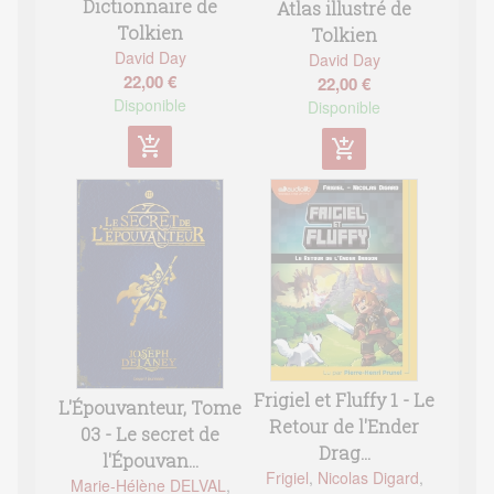
Dictionnaire de
Atlas illustré de
Tolkien
Tolkien
David Day
David Day
22,00 €
22,00 €
Disponible
Disponible
add_shopping_cart
add_shopping_cart
Frigiel et Fluffy 1 - Le
L'Épouvanteur, Tome
Retour de l'Ender
03 - Le secret de
Drag...
l'Épouvan...
Frigiel
,
Nicolas Digard
,
Marie-Hélène DELVAL
,