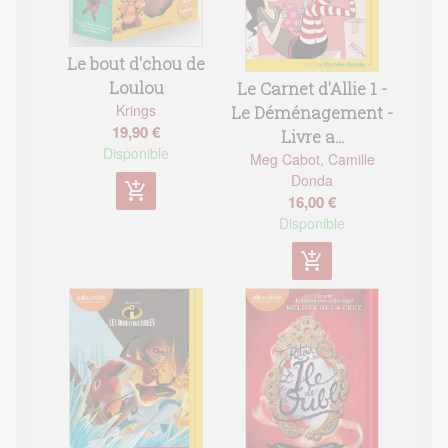
Le bout d'chou de
Loulou
Le Carnet d'Allie 1 -
Krings
Le Déménagement -
19,90 €
Livre a...
Disponible
Meg Cabot
,
Camille
Donda
add_shopping_cart
16,00 €
Disponible
add_shopping_cart