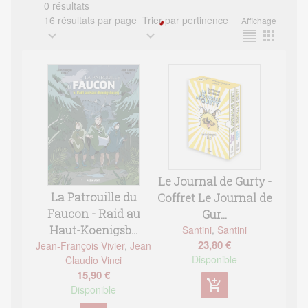
0 résultats
16 résultats par page
Trier par pertinence
Affichage
expand_more
expand_more
format_align_justify
apps
Le Journal de Gurty -
La Patrouille du
Coffret Le Journal de
Faucon - Raid au
Gur...
Haut-Koenigsb...
Santini
,
Santini
23,80 €
Jean-François Vivier
,
Jean
Disponible
Claudio Vinci
15,90 €
add_shopping_cart
Disponible