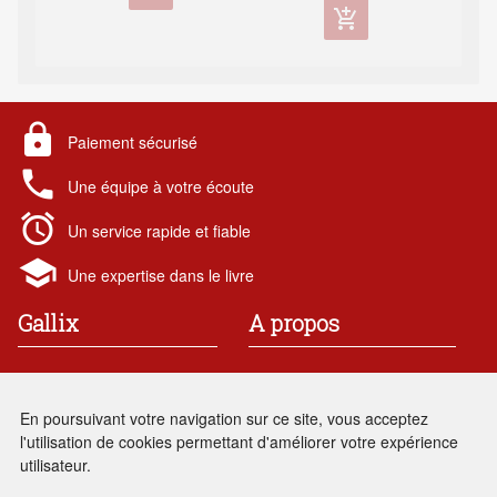
add_shopping_cart
lock
Paiement sécurisé
local_phone
Une équipe à votre écoute
alarm
Un service rapide et fiable
school
Une expertise dans le livre
Gallix
A propos
19 rue des chataigniers
Contact
91 190 Gif-sur-Yvette
Mentions légales
En poursuivant votre navigation sur ce site, vous acceptez
France
Conditions générales de vente
l'utilisation de cookies permettant d'améliorer votre expérience
Renseignements : 01 69 86
local_phone
utilisateur.
05 28