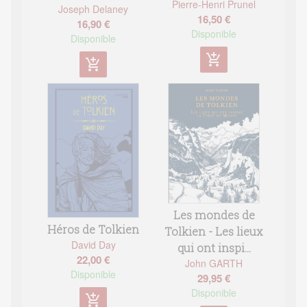
Pierre-Henri Prunel
Joseph Delaney
16,50 €
16,90 €
Disponible
Disponible
add_shopping_cart
add_shopping_cart
Les mondes de
Héros de Tolkien
Tolkien - Les lieux
David Day
qui ont inspi...
22,00 €
John GARTH
Disponible
29,95 €
Disponible
add_shopping_cart