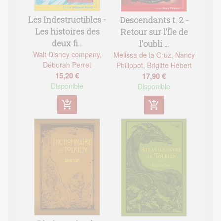
Les Indestructibles -
Descendants t. 2 -
Les histoires des
Retour sur l'Île de
deux fi...
l'oubli ...
Walt Disney company
,
Melissa de la Cruz
,
Nancy
Déborah Perret
Philippot
,
Brigitte Hébert
15,20 €
17,90 €
Disponible
Disponible
add_shopping_cart
add_shopping_cart