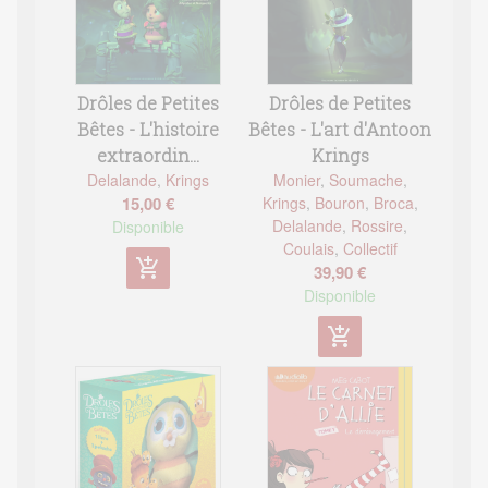
Drôles de Petites
Drôles de Petites
Bêtes - L'art d'Antoon
Bêtes - L'histoire
Krings
extraordin...
Monier
,
Soumache
,
Delalande
,
Krings
Krings
,
Bouron
,
Broca
,
15,00 €
Delalande
,
Rossire
,
Disponible
Coulais
,
Collectif
add_shopping_cart
39,90 €
Disponible
add_shopping_cart