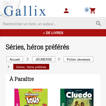
Gallix - les mondes du livres
person
shopping_cart
0
search
+ DE LIVRES
Séries, héros préférés
navigate_next
navigate_next
Accueil
JEUNESSE
Fiction Jeunesse
navigate_next
Séries, héros préférés
À Paraître