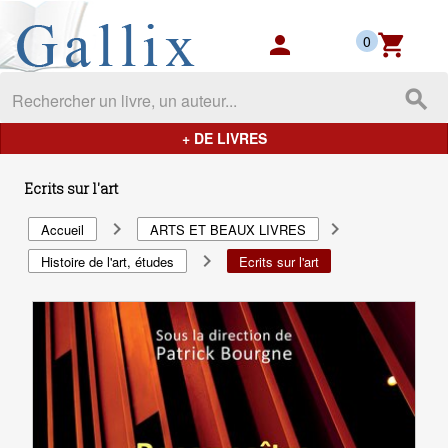
Gallix - les mondes du livres
person
shopping_cart
0
search
+ DE LIVRES
Ecrits sur l'art
navigate_next
navigate_next
Accueil
ARTS ET BEAUX LIVRES
navigate_next
Histoire de l'art, études
Ecrits sur l'art