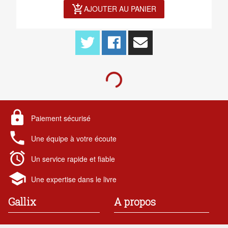
add_shopping_cart
AJOUTER AU PANIER
lock
Paiement sécurisé
local_phone
Une équipe à votre écoute
alarm
Un service rapide et fiable
school
Une expertise dans le livre
Gallix
A propos