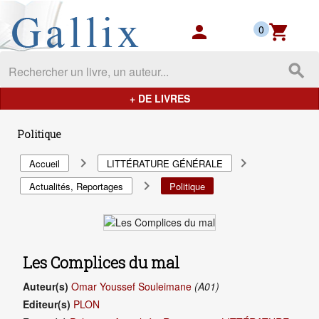
Gallix - les mondes du livres
person
shopping_cart
0
search
+ DE LIVRES
Politique
navigate_next
navigate_next
Accueil
LITTÉRATURE GÉNÉRALE
navigate_next
Actualités, Reportages
Politique
Les Complices du mal
Auteur(s)
Omar Youssef Souleimane
(A01)
Editeur(s)
PLON