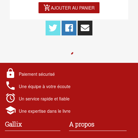
add_shopping_cart
AJOUTER AU PANIER
lock
Paiement sécurisé
local_phone
Une équipe à votre écoute
alarm
Un service rapide et fiable
school
Une expertise dans le livre
Gallix
A propos