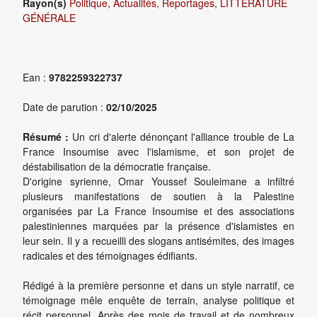
Rayon(s)
Politique
,
Actualités, Reportages
,
LITTÉRATURE
GÉNÉRALE
Ean :
9782259322737
Date de parution :
02/10/2025
Résumé :
Un cri d'alerte dénonçant l'alliance trouble de La
France Insoumise avec l'islamisme, et son projet de
déstabilisation de la démocratie française.
D'origine syrienne, Omar Youssef Souleimane a infiltré
plusieurs manifestations de soutien à la Palestine
organisées par La France Insoumise et des associations
palestiniennes marquées par la présence d'islamistes en
leur sein. Il y a recueilli des slogans antisémites, des images
radicales et des témoignages édifiants.
Rédigé à la première personne et dans un style narratif, ce
témoignage mêle enquête de terrain, analyse politique et
récit personnel. Après des mois de travail et de nombreux