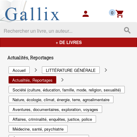
Gallix - les mondes du livres
person
shopping_cart
0
search
+ DE LIVRES
Actualités, Reportages
navigate_next
navigate_next
Accueil
LITTÉRATURE GÉNÉRALE
navigate_next
Actualités, Reportages
Société (culture, éducation, famille, mode, religion, sexualité)
Nature, écologie, climat, énergie, terre, agroalimentaire
Aventures, documentaires, exploration, voyages
Affaires, criminalité, enquêtes, justice, police
Médecine, santé, psychiatrie