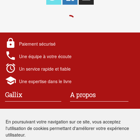
lock
Paiement sécurisé
local_phone
Une équipe à votre écoute
alarm
Un service rapide et fiable
school
Une expertise dans le livre
Gallix
A propos
19 rue des chataigniers
Contact
91 190 Gif-sur-Yvette
Mentions légales
En poursuivant votre navigation sur ce site, vous acceptez
France
Conditions générales de vente
l'utilisation de cookies permettant d'améliorer votre expérience
Renseignements : 01 69 86
local_phone
utilisateur.
05 28