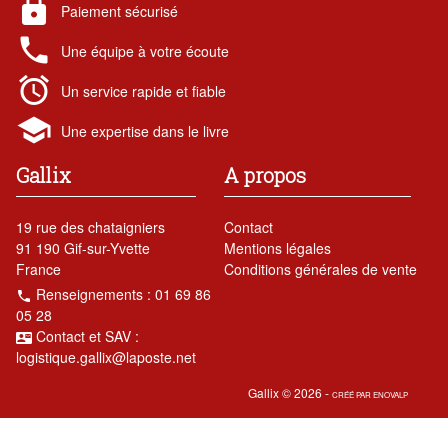
lock
Paiement sécurisé
local_phone
Une équipe à votre écoute
alarm
Un service rapide et fiable
school
Une expertise dans le livre
Gallix
A propos
19 rue des chataigniers
Contact
91 190 Gif-sur-Yvette
Mentions légales
France
Conditions générales de vente
Renseignements : 01 69 86
local_phone
05 28
Contact et SAV :
contact_mail
logistique.gallix@laposte.net
Gallix © 2026 -
CRÉÉ PAR
ENOVALP