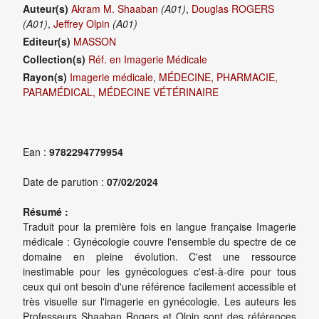
Auteur(s)
Akram M. Shaaban
(A01)
,
Douglas ROGERS
(A01)
,
Jeffrey Olpin
(A01)
Editeur(s)
MASSON
Collection(s)
Réf. en Imagerie Médicale
Rayon(s)
Imagerie médicale
,
MÉDECINE, PHARMACIE,
PARAMÉDICAL, MÉDECINE VÉTÉRINAIRE
Ean :
9782294779954
Date de parution :
07/02/2024
Résumé :
Traduit pour la première fois en langue française Imagerie
médicale : Gynécologie couvre l'ensemble du spectre de ce
domaine en pleine évolution. C'est une ressource
inestimable pour les gynécologues c'est-à-dire pour tous
ceux qui ont besoin d'une référence facilement accessible et
très visuelle sur l'imagerie en gynécologie. Les auteurs les
Professeurs Shaaban Rogers et Olpin sont des références