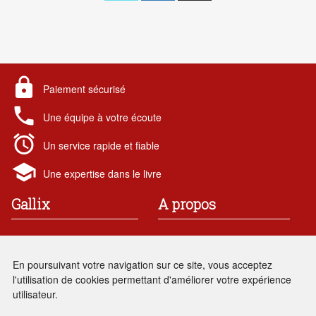
lock
Paiement sécurisé
local_phone
Une équipe à votre écoute
alarm
Un service rapide et fiable
school
Une expertise dans le livre
Gallix
A propos
19 rue des chataigniers
Contact
91 190 Gif-sur-Yvette
Mentions légales
En poursuivant votre navigation sur ce site, vous acceptez
France
Conditions générales de vente
l'utilisation de cookies permettant d'améliorer votre expérience
Renseignements : 01 69 86
local_phone
utilisateur.
05 28