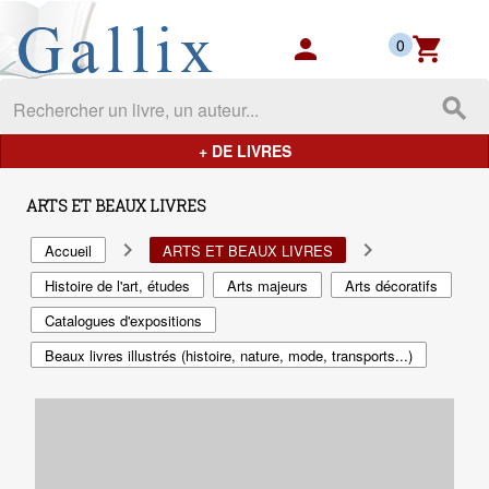
Gallix - les mondes du livres
person
shopping_cart
0
search
+ DE LIVRES
ARTS ET BEAUX LIVRES
navigate_next
navigate_next
Accueil
ARTS ET BEAUX LIVRES
Histoire de l'art, études
Arts majeurs
Arts décoratifs
Catalogues d'expositions
Beaux livres illustrés (histoire, nature, mode, transports...)