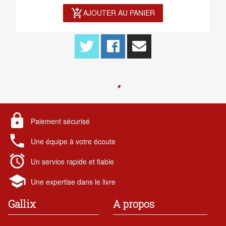
add_shopping_cart
AJOUTER AU PANIER
lock
Paiement sécurisé
local_phone
Une équipe à votre écoute
alarm
Un service rapide et fiable
school
Une expertise dans le livre
Gallix
A propos