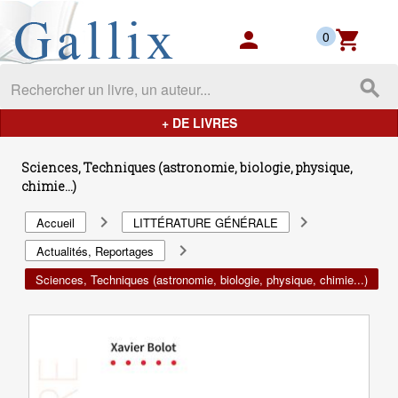
Gallix - les mondes du livres
person
shopping_cart
0
search
+ DE LIVRES
Sciences, Techniques (astronomie, biologie, physique,
chimie...)
navigate_next
navigate_next
Accueil
LITTÉRATURE GÉNÉRALE
navigate_next
Actualités, Reportages
Sciences, Techniques (astronomie, biologie, physique, chimie...)