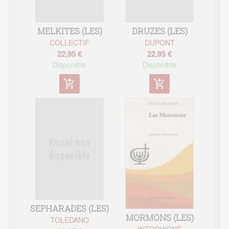
MELKITES (LES)
DRUZES (LES)
COLLECTIF
DUPONT
22,95 €
22,95 €
Disponible
Disponible
add_shopping_cart
add_shopping_cart
SEPHARADES (LES)
MORMONS (LES)
TOLEDANO
INTROVIGNE