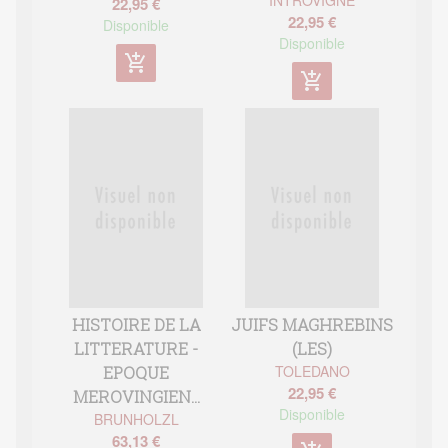
22,95 €
22,95 €
Disponible
Disponible
add_shopping_cart
add_shopping_cart
HISTOIRE DE LA
JUIFS MAGHREBINS
LITTERATURE -
(LES)
TOLEDANO
EPOQUE
22,95 €
MEROVINGIEN...
Disponible
BRUNHOLZL
63,13 €