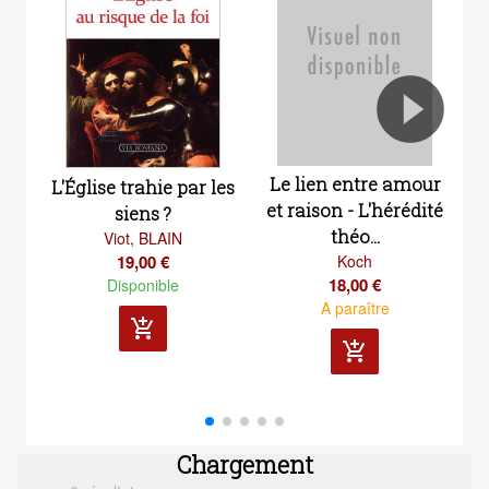
Le lien entre amour
L'Église trahie par les
et raison - L'hérédité
siens ?
théo...
Viot
,
BLAIN
19,00 €
Koch
18,00 €
Disponible
A paraître
add_shopping_cart
add_shopping_cart
Chargement