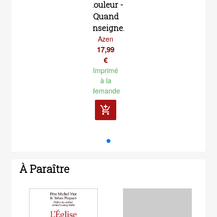
douleur -
Quand
l'enseigne...
Azen
17,99
€
Imprimé
à la
demande
add_shopping_cart
À Paraître