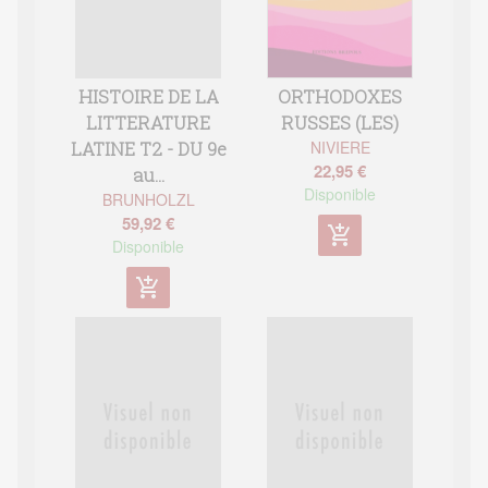
HISTOIRE DE LA
ORTHODOXES
LITTERATURE
RUSSES (LES)
NIVIERE
LATINE T2 - DU 9e
22,95 €
au...
Disponible
BRUNHOLZL
59,92 €
add_shopping_cart
Disponible
add_shopping_cart