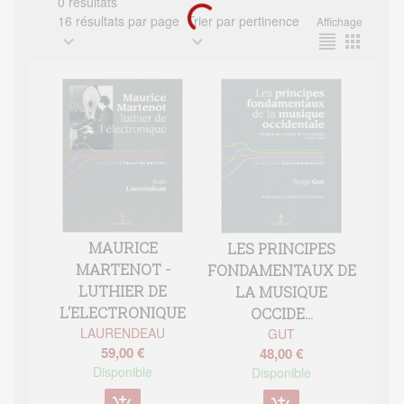
0 résultats
16 résultats par page
Trier par pertinence
Affichage
expand_more
expand_more
format_align_justify
apps
MAURICE
LES PRINCIPES
MARTENOT -
FONDAMENTAUX DE
LUTHIER DE
LA MUSIQUE
L'ELECTRONIQUE
OCCIDE...
LAURENDEAU
GUT
59,00 €
48,00 €
Disponible
Disponible