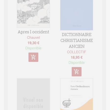
Apres l occident
DICTIONNAIRE
Chauvet
CHRISTIANISME
19,30 €
ANCIEN
Disponible
COLLECTIF
add_shopping_cart
18,95 €
Disponible
add_shopping_cart