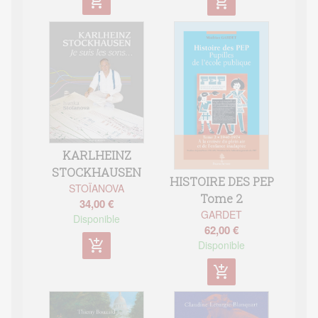
add_shopping_cart
add_shopping_cart
KARLHEINZ
STOCKHAUSEN
HISTOIRE DES PEP
STOÏANOVA
Tome 2
34,00 €
GARDET
Disponible
62,00 €
add_shopping_cart
Disponible
add_shopping_cart