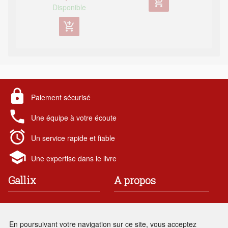
add_shopping_cart
Disponible
add_shopping_cart
lock
Paiement sécurisé
local_phone
Une équipe à votre écoute
alarm
Un service rapide et fiable
school
Une expertise dans le livre
Gallix
A propos
19 rue des chataigniers
Contact
91 190 Gif-sur-Yvette
Mentions légales
En poursuivant votre navigation sur ce site, vous acceptez