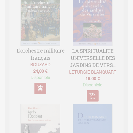
L'orchestre militaire
LA SPIRITUALITE
français
UNIVERSELLE DES
BOUZARD
JARDINS DE VERS...
24,00 €
LETURGIE BLANQUART
Disponible
19,00 €
Disponible
add_shopping_cart
add_shopping_cart