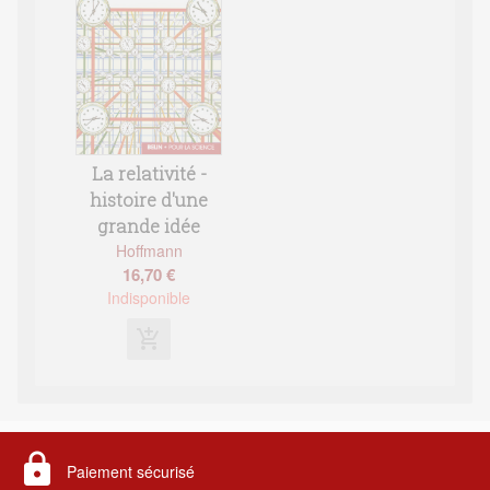
La relativité -
histoire d'une
grande idée
Hoffmann
16,70 €
Indisponible
add_shopping_cart
lock
Paiement sécurisé