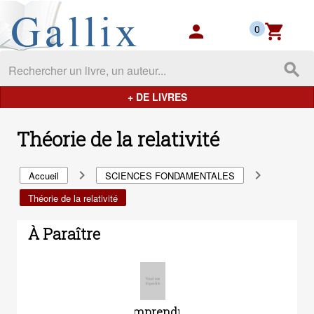
Gallix - les mondes du livres
person
shopping_cart
0
search
+ DE LIVRES
Théorie de la relativité
navigate_next
navigate_next
Accueil
SCIENCES FONDAMENTALES
Théorie de la relativité
À Paraître
Comprendre