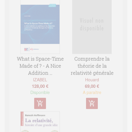
What is Space-Time
Comprendre la
Made of ? - A Nice
théorie de la
Addition ...
relativité générale
IZABEL
Houard
128,00 €
69,00 €
Disponible
A paraître
add_shopping_cart
add_shopping_cart