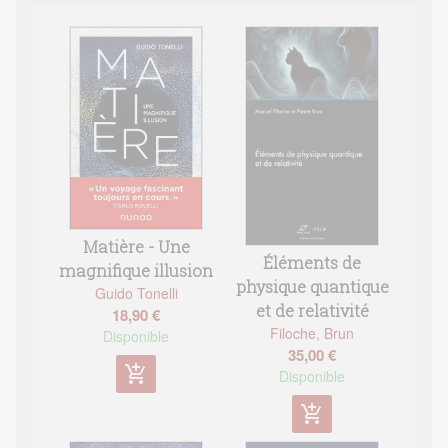
Matière - Une
Éléments de
magnifique illusion
physique quantique
Guido Tonelli
et de relativité
18,90 €
Filoche
,
Brun
Disponible
35,00 €
add_shopping_cart
Disponible
add_shopping_cart