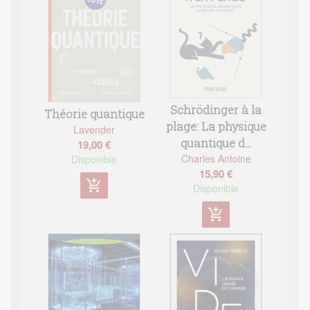
Schrödinger à la
Théorie quantique
plage: La physique
Lavender
quantique d...
19,00 €
Charles Antoine
Disponible
15,90 €
add_shopping_cart
Disponible
add_shopping_cart