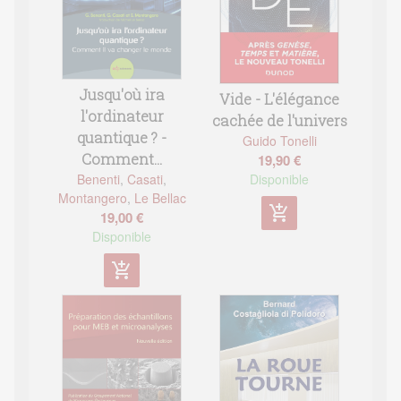
Jusqu'où ira
Vide - L'élégance
l'ordinateur
cachée de l'univers
quantique ? -
Guido Tonelli
Comment...
19,90 €
Disponible
Benenti
,
Casati
,
Montangero
,
Le Bellac
add_shopping_cart
19,00 €
Disponible
add_shopping_cart