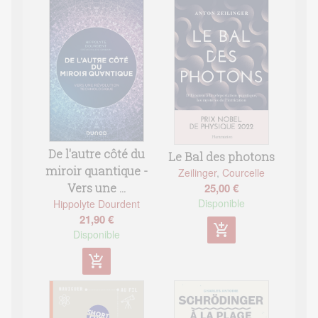
De l'autre côté du
Le Bal des photons
miroir quantique -
Zeilinger
,
Courcelle
Vers une ...
25,00 €
Disponible
Hippolyte Dourdent
21,90 €
add_shopping_cart
Disponible
add_shopping_cart