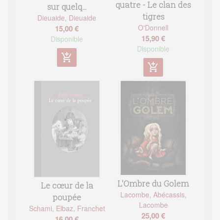
quatre - Le clan des
sur quelq...
tigres
Dieuaide
,
Dieuaide
O'Donnell
15,00 €
15,90 €
Disponible
Disponible
add_shopping_cart
add_shopping_cart
L'Ombre du Golem
Le cœur de la
Lacombe
,
Abécassis
,
poupée
Lacombe
Schami
,
Elbaz
,
Franchet
25,00 €
16,00 €