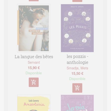
les pozzis -
La langue des bêtes
Servant
anthologie
15,90 €
Smadja
,
Mets
Disponible
15,50 €
Disponible
add_shopping_cart
add_shopping_cart