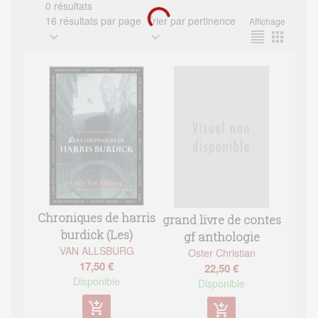
0 résultats
16 résultats par page
Trier par pertinence
Affichage
expand_more
expand_more
format_align_justify
apps
Chroniques de harris
grand livre de contes
burdick (Les)
gf anthologie
VAN ALLSBURG
Oster Christian
17,50 €
22,50 €
Disponible
Disponible
add_shopping_cart
add_shopping_cart