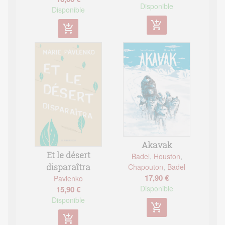
Disponible
Disponible
add_shopping_cart
add_shopping_cart
Akavak
Et le désert
Badel
,
Houston
,
disparaîtra
Chapouton
,
Badel
17,90 €
Pavlenko
Disponible
15,90 €
Disponible
add_shopping_cart
add_shopping_cart