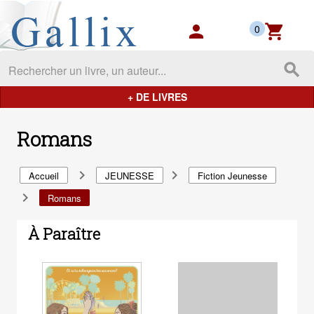
Gallix - les mondes du livres
person
shopping_cart
0
search
+ DE LIVRES
Romans
navigate_next
navigate_next
Accueil
JEUNESSE
Fiction Jeunesse
navigate_next
Romans
À Paraître