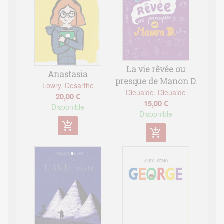
La vie rêvée ou
Anastasia
presque de Manon D.
Lowry
,
Desarthe
Dieuaide
,
Dieuaide
20,00 €
15,00 €
Disponible
Disponible
add_shopping_cart
add_shopping_cart