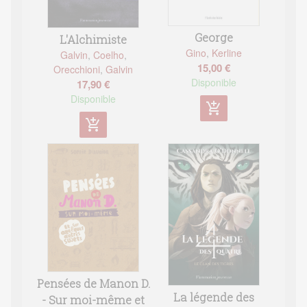
George
L'Alchimiste
Gino
,
Kerline
Galvin
,
Coelho
,
15,00 €
Orecchioni
,
Galvin
Disponible
17,90 €
Disponible
add_shopping_cart
add_shopping_cart
Pensées de Manon D.
La légende des
- Sur moi-même et