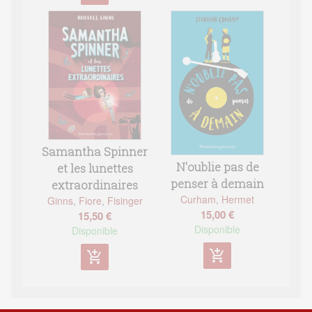
Samantha Spinner
N'oublie pas de
et les lunettes
penser à demain
extraordinaires
Curham
,
Hermet
Ginns
,
Fiore
,
Fisinger
15,00 €
15,50 €
Disponible
Disponible
add_shopping_cart
add_shopping_cart