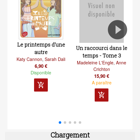
Le printemps d'une
Un raccourci dans le
Y
autre
temps - Tome 3
Katy Cannon
,
Sarah Dali
Madeleine L'Engle
,
Anne
6,90 €
Crichton
Disponible
15,90 €
A paraître
add_shopping_cart
add_shopping_cart
Chargement