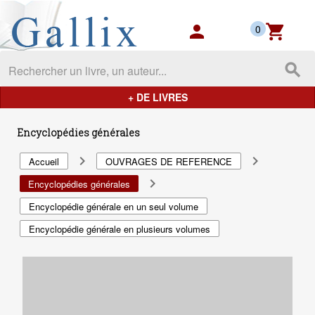
Gallix - les mondes du livres
person
shopping_cart
0
search
+ DE LIVRES
Encyclopédies générales
navigate_next
navigate_next
Accueil
OUVRAGES DE REFERENCE
navigate_next
Encyclopédies générales
Encyclopédie générale en un seul volume
Encyclopédie générale en plusieurs volumes