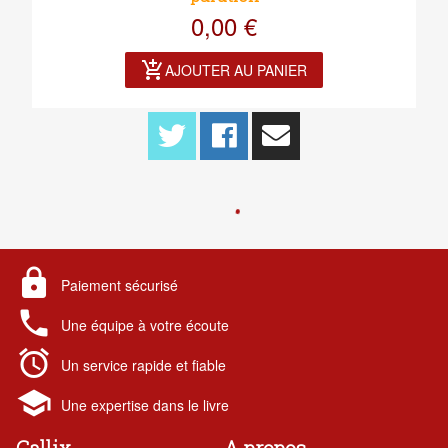
0,00 €
add_shopping_cart
AJOUTER AU PANIER
lock
Paiement sécurisé
local_phone
Une équipe à votre écoute
alarm
Un service rapide et fiable
school
Une expertise dans le livre