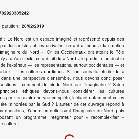
782923385242
 parution :
28/02/2019
é :
Le Nord est un espace imaginé et représenté depuis des
 par les artistes et les écrivains, ce qui a mené à la création
imaginaire du Nord ». Or les Occidentaux ont atteint le Pôle
 n'y a qu'un siècle, ce qui fait du « Nord » le produit d'un double
 de l'extérieur — les représentations, surtout occidentales — et
térieur — les cultures nordiques. Si l'on souhaite étudier le «
 dans une perspective d'ensemble, nous devons donc poser
uestions : comment définir le Nord par l'imaginaire ? Selon
principes éthiques devons-nous considérer les cultures
es pour en avoir une vue complète, incluant notamment celles
 été minorées par le Sud ? L'auteur de cet ouvrage répond à
x questions, d'abord en définissant l'imaginaire du Nord, puis
posant un programme intégrateur pour « recomplexifier »
ue culturel.