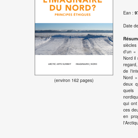
Ean :
9
Date de
Résum
siècles
d'un « 
Nord il
regard,
de l'in
Nord »
(environ 162 pages)
deux q
quels 
nordiqu
qui ont
ces deu
en pro
l'Arctiq