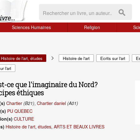
search
vre...
Sciences Humaines
Religion
Sci
navigate_next
Histoire de l'art, études
Histoire de l'art
Ecrits sur l'art
Es
r l'art
st-ce que l'imaginaire du Nord?
cipes éthiques
(s)
Chartier
(B21)
,
Chartier daniel
(A01)
(s)
PU QUEBEC
ion(s)
CULTURE
s)
Histoire de l'art, études
,
ARTS ET BEAUX LIVRES