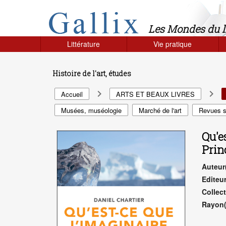
Gallix - les mondes du livres
Les Mondes du li
Littérature
Vie pratique
Histoire de l'art, études
navigate_next
navigate_next
Accueil
ARTS ET BEAUX LIVRES
Musées, muséologie
Marché de l'art
Revues su
Qu'e
Prin
Auteur
Editeur
Collect
Rayon(