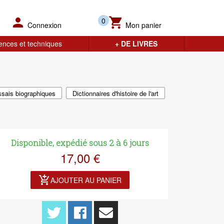
person
shopping_cart
0
Connexion
Mon panier
ences et techniques
+ DE LIVRES
sais biographiques
Dictionnaires d'histoire de l'art
Disponible, expédié sous 2 à 6 jours
17,00 €
add_shopping_cart
AJOUTER AU PANIER